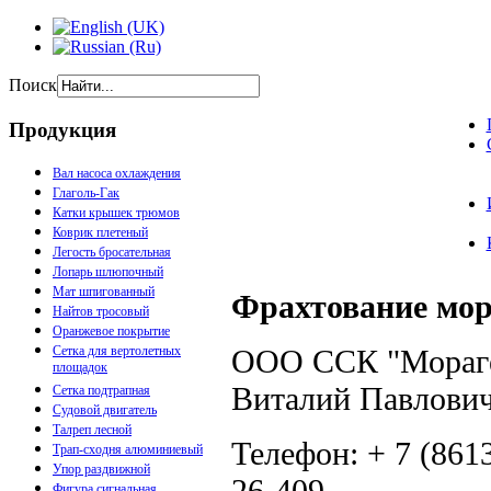
Поиск
Продукция
Вал насоса охлаждения
Глаголь-Гак
Катки крышек трюмов
Коврик плетеный
Легость бросательная
Лопарь шлюпочный
Мат шпигованный
Фрахтование
мор
Найтов тросовый
Оранжевое покрытие
ООО ССК "Мораге
Сетка для вертолетных
площадок
Виталий Павлови
Сетка подтрапная
Судовой двигатель
Талреп лесной
Телефон: + 7 (8613
Трап-сходня алюминиевый
Упор раздвижной
26-409
Фигура сигнальная