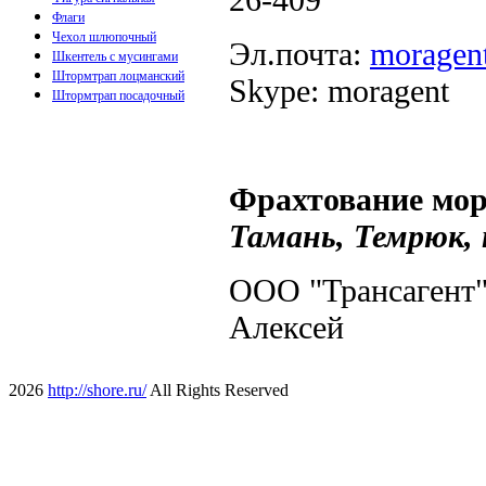
Флаги
Чехол шлюпочный
Эл.почта:
moragen
Шкентель с мусингами
Штормтрап лоцманский
Skype: moragent
Штормтрап посадочный
Фрахтование
мор
Тамань, Темрюк,
ООО "Трансагент"
Алексей
2026
http://shore.ru/
All Rights Reserved